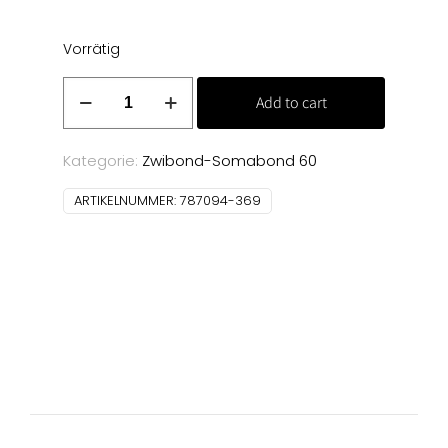
Vorrätig
Zwibond
Add to cart
60
50
m
Kategorie:
Zwibond-Somabond 60
(369)
ARTIKELNUMMER:
787094-369
Menge