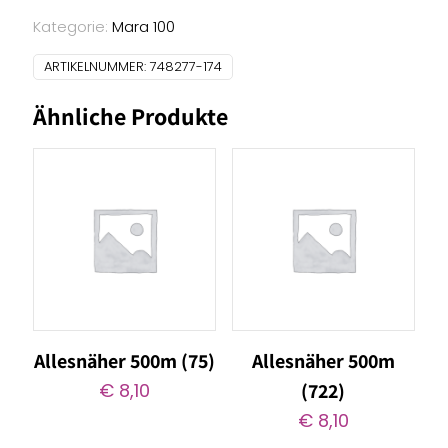
(174)
Menge
Kategorie:
Mara 100
ARTIKELNUMMER:
748277-174
Ähnliche Produkte
Allesnäher 500m (75)
Allesnäher 500m
€
8,10
(722)
€
8,10