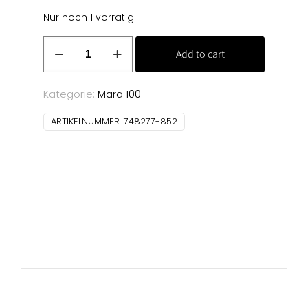
Nur noch 1 vorrätig
Allesnäher
Add to cart
200m
(852)
Menge
Kategorie:
Mara 100
ARTIKELNUMMER:
748277-852