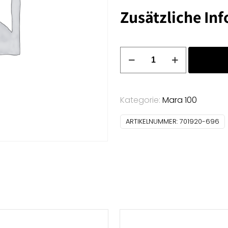
Zusätzliche In
Allesnäher
500m
(696)
Menge
Kategorie:
Mara 100
ARTIKELNUMMER:
701920-696