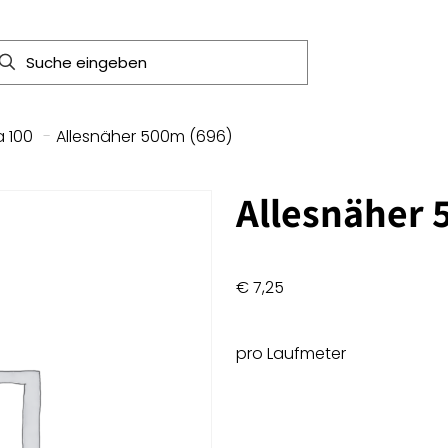
 100
-
Allesnäher 500m (696)
Allesnäher 
€
7,25
pro Laufmeter