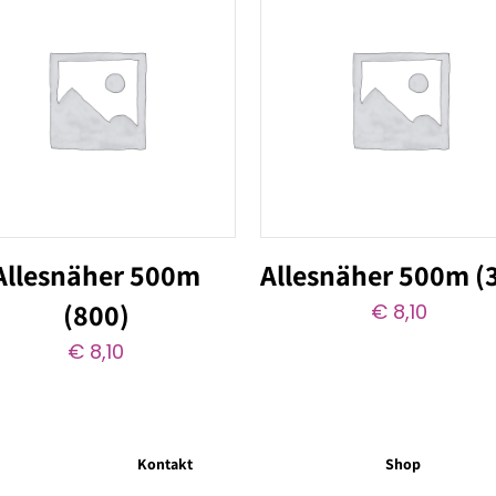
Allesnäher 500m
Allesnäher 500m (
(800)
€
8,10
€
8,10
Kontakt
Shop