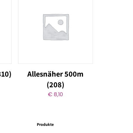
310)
Allesnäher 500m
(208)
€
8,10
Produkte