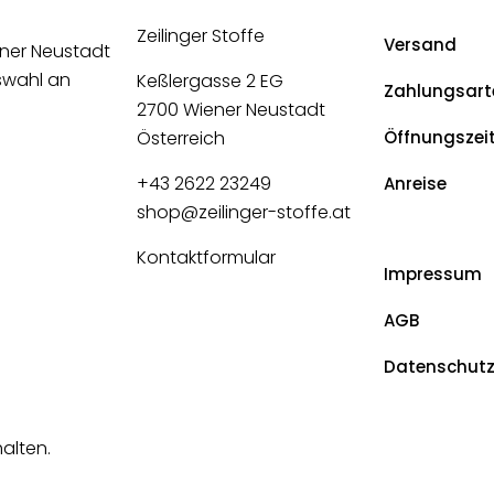
Zeilinger Stoffe
Versand
ener Neustadt
uswahl an
Keßlergasse 2 EG
Zahlungsart
2700 Wiener Neustadt
Österreich
Öffnungszei
+43 2622 23249
Anreise
shop@zeilinger-stoffe.at
Kontaktformular
Impressum
AGB
Datenschut
halten.