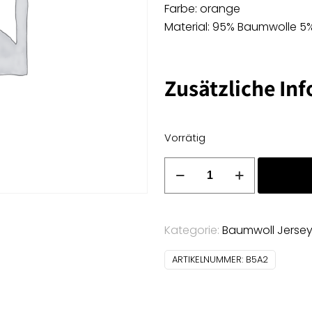
Farbe: orange
Material: 95% Baumwolle 5
Zusätzliche In
Vorrätig
Baumwoll
Jersey
Uni
-
Kategorie:
Baumwoll Jerse
orange
Menge
ARTIKELNUMMER:
B5A2