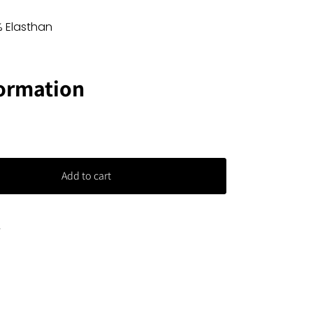
% Elasthan
formation
Add to cart
y