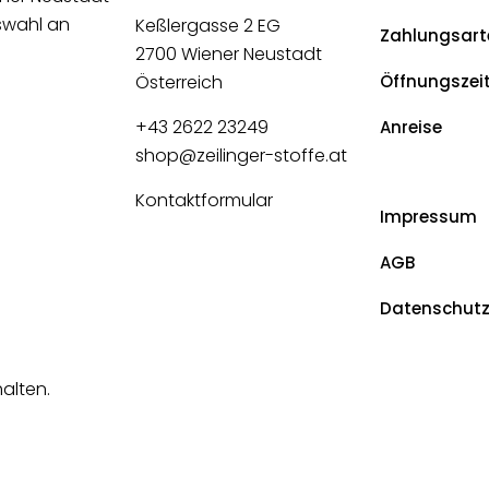
uswahl an
Keßlergasse 2 EG
Zahlungsart
2700 Wiener Neustadt
Österreich
Öffnungszei
+43 2622 23249
Anreise
shop@zeilinger-stoffe.at
Kontaktformular
Impressum
AGB
Datenschut
halten.