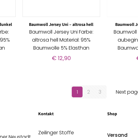
 dunkel
Baumwoll Jersey Uni – altrosa hell
Baumwoll Je
rbe:
Baumwoll Jersey Uni Farbe:
Baumwoll 
: 95%
altrosa hell Material: 95%
aubegin
an
Baumwolle 5% Elasthan
Baumwol
€
12,90
1
2
3
Next pag
Kontakt
Shop
Zeilinger Stoffe
Versand
ener Neustadt