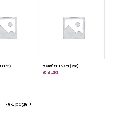
m (156)
Maraflex 150 m (158)
€
4,40
Next page