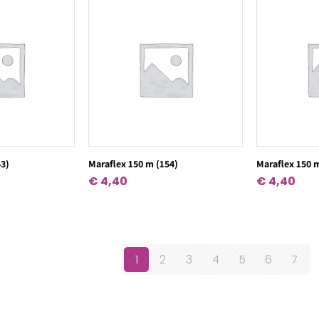
43)
Maraflex 150 m (154)
Maraflex 150 
€
4,40
€
4,40
1
2
3
4
5
6
7