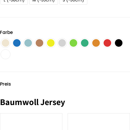
L (~58cm)
M (~55cm)
S (~50cm)
Farbe
Preis
Baumwoll Jersey