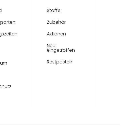
d
Stoffe
gsarten
Zubehör
gszeiten
Aktionen
Neu
eingetroffen
Restposten
sum
chutz