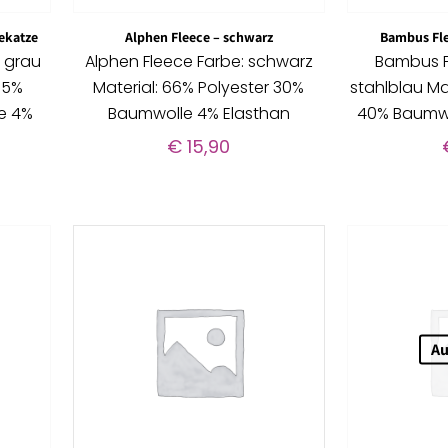
sekatze
Alphen Fleece – schwarz
Bambus Fle
: grau
Alphen Fleece Farbe: schwarz
Bambus F
55%
Material: 66% Polyester 30%
stahlblau M
e 4%
Baumwolle 4% Elasthan
40% Baumwo
€
15,90
Au