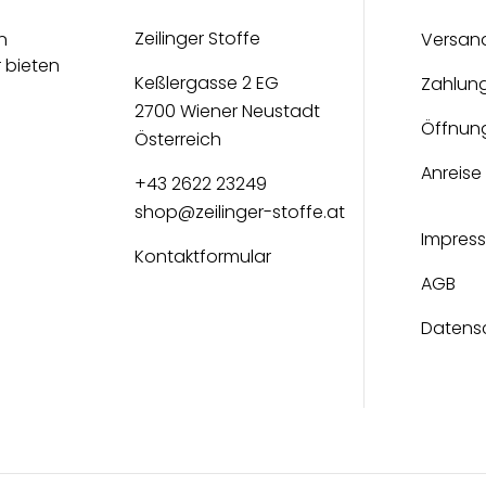
Zeilinger Stoffe
n
Versan
r bieten
Keßlergasse 2 EG
Zahlun
2700 Wiener Neustadt
Öffnun
Österreich
Anreise
+43 2622 23249
shop@zeilinger-stoffe.at
Impres
Kontaktformular
AGB
Datens