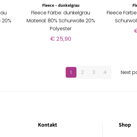
Fleece – dunkelgrau
Fl
lau
Fleece Farbe: dunkelgrau
Fleece Farbe
e 20%
Material: 80% Schurwolle 20%
Schurwol
Polyester
€
25,90
1
2
3
4
Next 
Kontakt
Shop