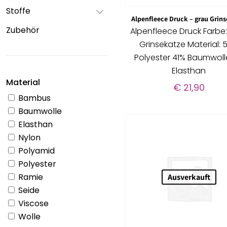
Stoffe
Alpenfleece Druck – grau Grin
Zubehör
Alpenfleece Druck Farbe
Grinsekatze Material: 
Polyester 41% Baumwoll
Elasthan
Material
€
21,90
Bambus
Baumwolle
Elasthan
Nylon
Polyamid
Polyester
Ramie
Ausverkauft
Seide
Viscose
Wolle