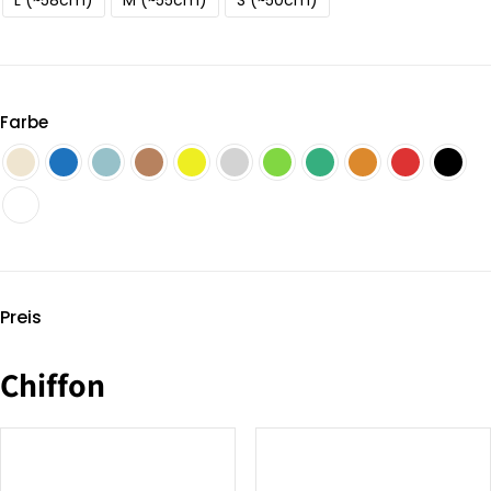
L (~58cm)
M (~55cm)
S (~50cm)
Farbe
Preis
Chiffon