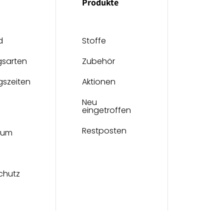
Produkte
d
Stoffe
gsarten
Zubehör
gszeiten
Aktionen
Neu
eingetroffen
Restposten
sum
chutz