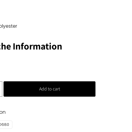
olyester
che Information
Add to cart
fon
D680