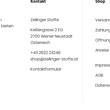
Kontakt
Shop
Zeilinger Stoffe
n
Versan
r bieten
Keßlergasse 2 EG
Zahlun
2700 Wiener Neustadt
Öffnun
Österreich
Anreise
+43 2622 23249
shop@zeilinger-stoffe.at
Impres
Kontaktformular
AGB
Datens