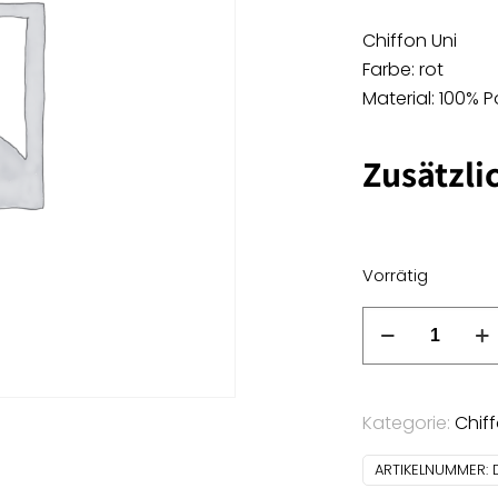
Chiffon Uni
Farbe: rot
Material: 100% P
Zusätzli
Vorrätig
Chiffon
Uni
-
rot
Kategorie:
Chif
Menge
ARTIKELNUMMER: