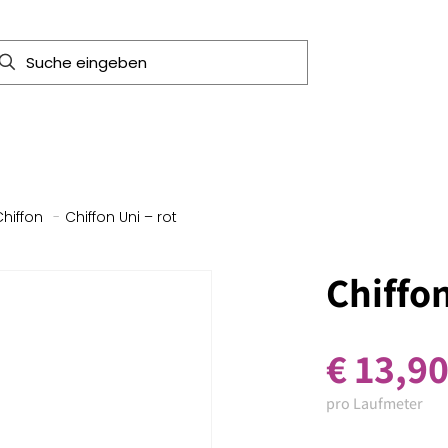
Chiffon
-
Chiffon Uni – rot
Chiffon
€
13,9
pro Laufmeter