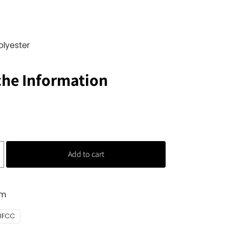
olyester
che Information
Add to cart
mm
3FCC