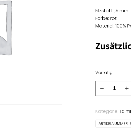
Filzstoff 1,5 mm
Farbe: rot
Material: 100% P
Zusätzli
Vorrätig
Filzstoff
1,5
mm
-
Kategorie:
1,5 
rot
Menge
ARTIKELNUMMER: