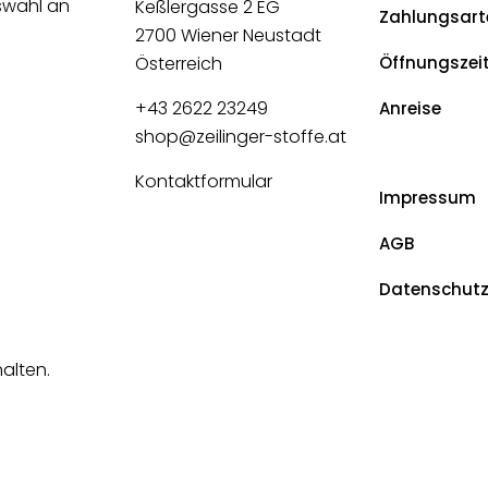
uswahl an
Keßlergasse 2 EG
Zahlungsart
2700 Wiener Neustadt
Österreich
Öffnungszei
+43 2622 23249
Anreise
shop@zeilinger-stoffe.at
Kontaktformular
Impressum
AGB
Datenschut
halten.