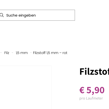
-
Filz
-
1,5 mm
-
Filzstoff 1,5 mm – rot
Filzsto
€
5,90
pro Laufmeter