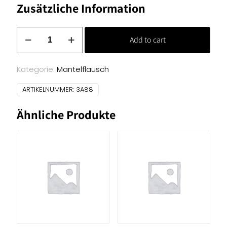
Zusätzliche Information
Mantelflausch
Add to cart
-
weiß
mit
Kategorie:
Mantelflausch
graunen
ARTIKELNUMMER:
3A88
Blumen
Menge
Ähnliche Produkte