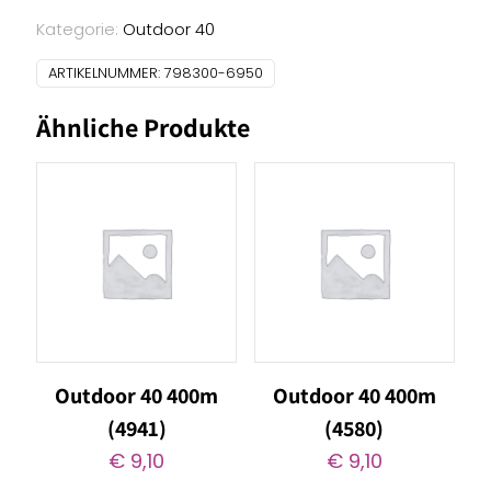
400m
(6950)
Kategorie:
Outdoor 40
Menge
ARTIKELNUMMER:
798300-6950
Ähnliche Produkte
Outdoor 40 400m
Outdoor 40 400m
(4941)
(4580)
€
9,10
€
9,10