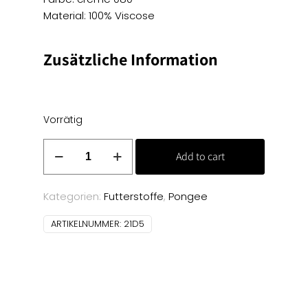
Material: 100% Viscose
Zusätzliche Information
Vorrätig
Pongee
Add to cart
Futterstoff
-
creme
Kategorien:
Futterstoffe
,
Pongee
080
ARTIKELNUMMER:
21D5
Menge