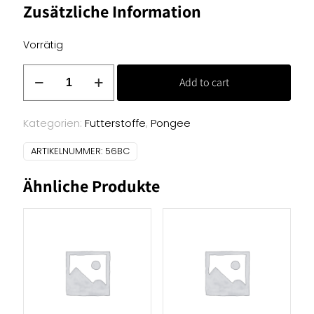
Zusätzliche Information
Vorrätig
Pongee
Add to cart
Futterstoff
-
mint
Kategorien:
Futterstoffe
,
Pongee
359
ARTIKELNUMMER:
56BC
Menge
Ähnliche Produkte