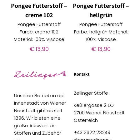
Pongee Futterstoff –
Pongee Futterstoff –
creme 102
hellgrün
Pongee Futterstoff
Pongee Futterstoff
Farbe: creme 102
Farbe: hellgrün Material:
Material: 100% Viscose
100% Viscose
€
13,90
€
13,90
Kontakt
Zeilinger Stoffe
Unseren Betrieb in der
Innenstadt von Wiener
Keßlergasse 2 EG
Neustadt gibt es seit
2700 Wiener Neustadt
1896. Wir bieten eine
Österreich
große Auswahl an
+43 2622 23249
Stoffen und Zubehör
shop@zeilinger-