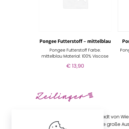
Pongee Futterstoff – mittelblau
Po
Pongee Futterstoff Farbe:
Pong
mittelblau Material: 100% Viscose
€
13,90
Unseren Betrieb in der Innenstadt von Wi
gibt es seit 1896. Wir bieten eine große A