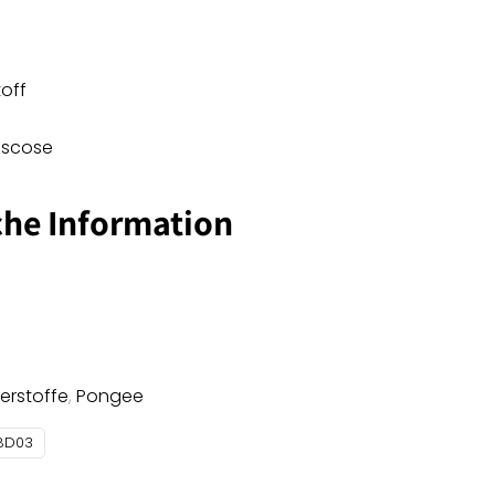
off
Viscose
che Information
terstoffe
,
Pongee
8D03