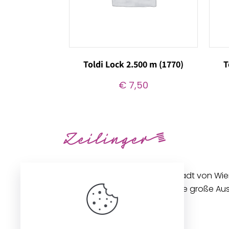
Toldi Lock 2.500 m (1770)
T
€
7,50
Unseren Betrieb in der Innenstadt von Wi
gibt es seit 1896. Wir bieten eine große A
Stoffen und Zubehör an.