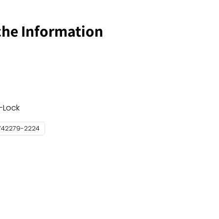
che Information
i-Lock
742279-2224